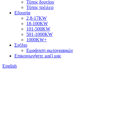
Τύπος δοχείου
Τύπος τρέιλερ
Εξουσία
2,8-17KW
18-100KW
101-500KW
501-1000KW
1000KW+
Σχέδιο
Εμφάνιση φωτογραφιών
Επικοινωνήστε μαζί μας
English