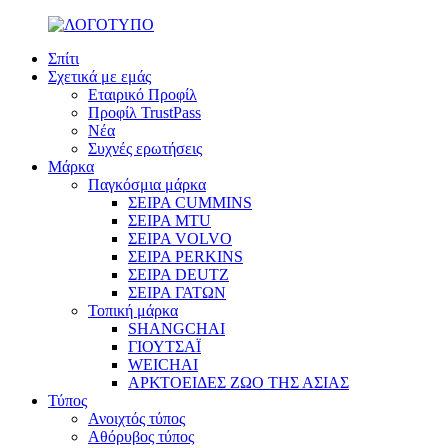
Σπίτι
Σχετικά με εμάς
Εταιρικό Προφίλ
Προφίλ TrustPass
Νέα
Συχνές ερωτήσεις
Μάρκα
Παγκόσμια μάρκα
ΣΕΙΡΑ CUMMINS
ΣΕΙΡΑ MTU
ΣΕΙΡΑ VOLVO
ΣΕΙΡΑ PERKINS
ΣΕΙΡΑ DEUTZ
ΣΕΙΡΑ ΓΑΤΩΝ
Τοπική μάρκα
SHANGCHAI
ΓΙΟΥΤΣΑΪ
WEICHAI
ΑΡΚΤΟΕΙΔΕΣ ΖΩΟ ΤΗΣ ΑΣΙΑΣ
Τύπος
Ανοιχτός τύπος
Αθόρυβος τύπος