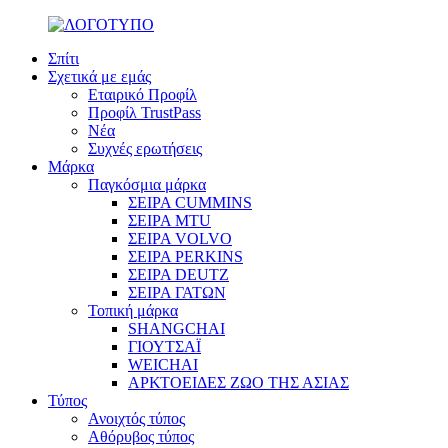
Σπίτι
Σχετικά με εμάς
Εταιρικό Προφίλ
Προφίλ TrustPass
Νέα
Συχνές ερωτήσεις
Μάρκα
Παγκόσμια μάρκα
ΣΕΙΡΑ CUMMINS
ΣΕΙΡΑ MTU
ΣΕΙΡΑ VOLVO
ΣΕΙΡΑ PERKINS
ΣΕΙΡΑ DEUTZ
ΣΕΙΡΑ ΓΑΤΩΝ
Τοπική μάρκα
SHANGCHAI
ΓΙΟΥΤΣΑΪ
WEICHAI
ΑΡΚΤΟΕΙΔΕΣ ΖΩΟ ΤΗΣ ΑΣΙΑΣ
Τύπος
Ανοιχτός τύπος
Αθόρυβος τύπος