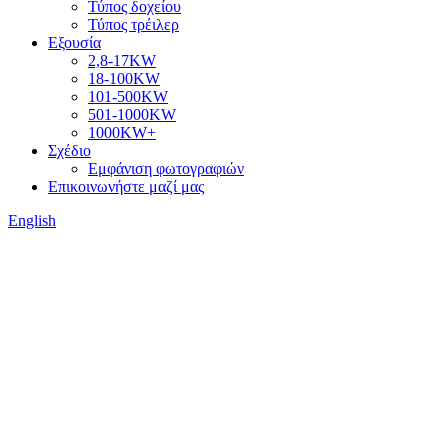
Τύπος δοχείου
Τύπος τρέιλερ
Εξουσία
2,8-17KW
18-100KW
101-500KW
501-1000KW
1000KW+
Σχέδιο
Εμφάνιση φωτογραφιών
Επικοινωνήστε μαζί μας
English