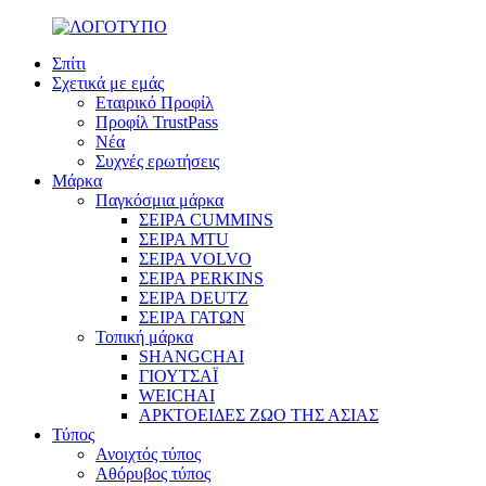
Σπίτι
Σχετικά με εμάς
Εταιρικό Προφίλ
Προφίλ TrustPass
Νέα
Συχνές ερωτήσεις
Μάρκα
Παγκόσμια μάρκα
ΣΕΙΡΑ CUMMINS
ΣΕΙΡΑ MTU
ΣΕΙΡΑ VOLVO
ΣΕΙΡΑ PERKINS
ΣΕΙΡΑ DEUTZ
ΣΕΙΡΑ ΓΑΤΩΝ
Τοπική μάρκα
SHANGCHAI
ΓΙΟΥΤΣΑΪ
WEICHAI
ΑΡΚΤΟΕΙΔΕΣ ΖΩΟ ΤΗΣ ΑΣΙΑΣ
Τύπος
Ανοιχτός τύπος
Αθόρυβος τύπος