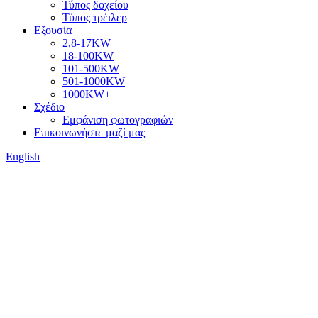
Τύπος δοχείου
Τύπος τρέιλερ
Εξουσία
2,8-17KW
18-100KW
101-500KW
501-1000KW
1000KW+
Σχέδιο
Εμφάνιση φωτογραφιών
Επικοινωνήστε μαζί μας
English