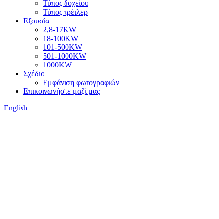
Τύπος δοχείου
Τύπος τρέιλερ
Εξουσία
2,8-17KW
18-100KW
101-500KW
501-1000KW
1000KW+
Σχέδιο
Εμφάνιση φωτογραφιών
Επικοινωνήστε μαζί μας
English