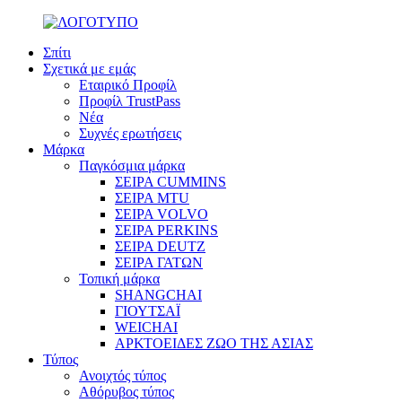
Σπίτι
Σχετικά με εμάς
Εταιρικό Προφίλ
Προφίλ TrustPass
Νέα
Συχνές ερωτήσεις
Μάρκα
Παγκόσμια μάρκα
ΣΕΙΡΑ CUMMINS
ΣΕΙΡΑ MTU
ΣΕΙΡΑ VOLVO
ΣΕΙΡΑ PERKINS
ΣΕΙΡΑ DEUTZ
ΣΕΙΡΑ ΓΑΤΩΝ
Τοπική μάρκα
SHANGCHAI
ΓΙΟΥΤΣΑΪ
WEICHAI
ΑΡΚΤΟΕΙΔΕΣ ΖΩΟ ΤΗΣ ΑΣΙΑΣ
Τύπος
Ανοιχτός τύπος
Αθόρυβος τύπος