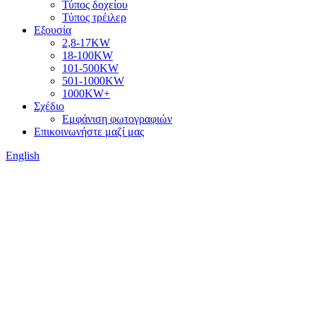
Τύπος δοχείου
Τύπος τρέιλερ
Εξουσία
2,8-17KW
18-100KW
101-500KW
501-1000KW
1000KW+
Σχέδιο
Εμφάνιση φωτογραφιών
Επικοινωνήστε μαζί μας
English